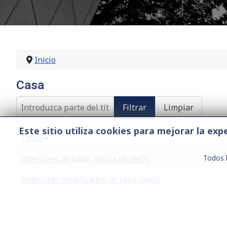
Inicio
Casa
Introduzca parte del título
Filtrar
Limpiar
Este sitio utiliza cookies para mejorar la e
Título
Interiores de casa, altura de techo
Todos 
Interiores modificados de casa, patio
Contacto