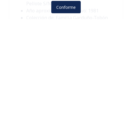
Pellote S/N
Conforme
Año aproximado de archivo:
1981
Colección de:
Familia Garduño-Tobón
Vecinos en Bautizo en la Iglesia de San
Felipe.
Detalles
Visto: 515
Piedra del Sol
Iglesia
San Felipe
Interiores
Vecinos
Lee más…