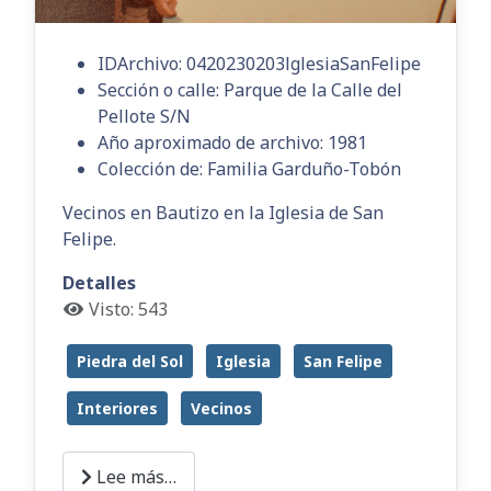
IDArchivo:
0420230203lglesiaSanFelipe
Sección o calle:
Parque de la Calle del
Pellote S/N
Año aproximado de archivo:
1981
Colección de:
Familia Garduño-Tobón
Vecinos en Bautizo en la Iglesia de San
Felipe.
Detalles
Visto: 543
Piedra del Sol
Iglesia
San Felipe
Interiores
Vecinos
Lee más…