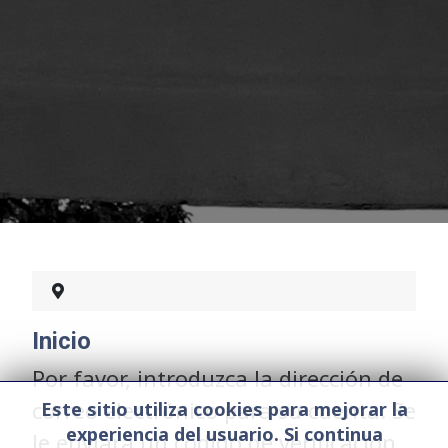
Inicio
Por favor, introduzca la dirección de
correo electrónico para su cuenta. Se
Este sitio utiliza cookies para mejorar la
experiencia del usuario. Si continua
le enviará un código de verificación.