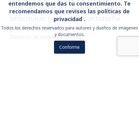
entendemos que das tu consentimiento. Te
Una vez que lo haya recibido, podrá
recomendamos que revises las políticas de
seleccionar una nueva contraseña
privacidad .
para su cuenta.
Todos los derechos reservados para autores y dueños de imágenes
y documentos.
Dirección de correo electrónico
*
Conforme
Captcha
*
Enviar
Contacto
Legal
Log in