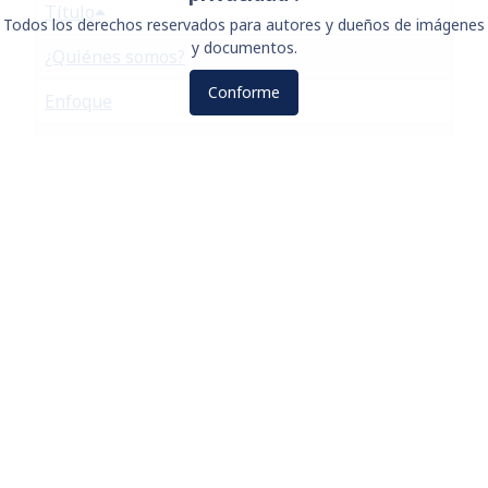
Título
Todos los derechos reservados para autores y dueños de imágenes
y documentos.
¿Quiénes somos?
Conforme
Enfoque
Rescatar la UII
Contacto
Legal
Log in