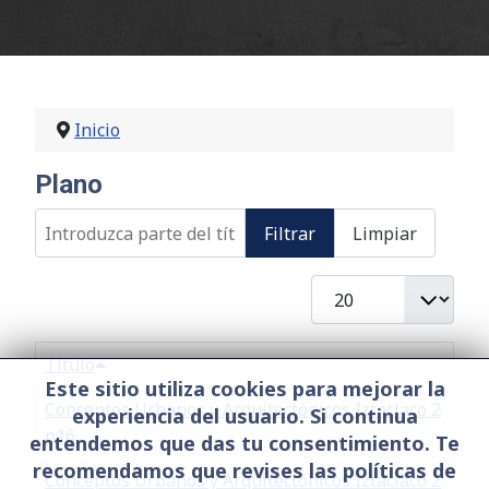
Inicio
Plano
Introduzca parte del título
Filtrar
Limpiar
Cantidad a mostrar
Título
Este sitio utiliza cookies para mejorar la
Conceptos Urbanos y Arquitectónicos Iztaclaco 2
experiencia del usuario. Si continua
p16
entendemos que das tu consentimiento. Te
recomendamos que revises las políticas de
Conceptos Urbanos y Arquitectónicos Iztaclaco 2