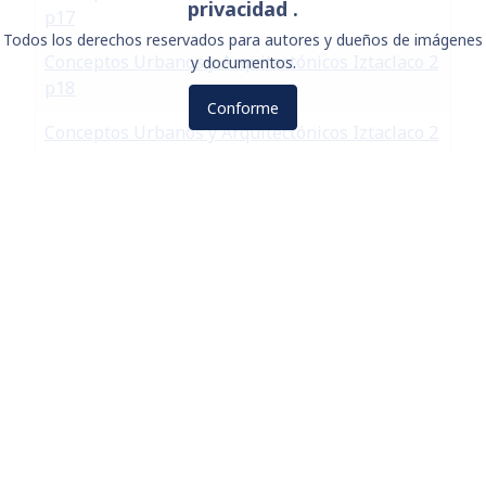
privacidad .
p17
Todos los derechos reservados para autores y dueños de imágenes
Conceptos Urbanos y Arquitectónicos Iztaclaco 2
y documentos.
p18
Conforme
Conceptos Urbanos y Arquitectónicos Iztaclaco 2
p21
Conceptos Urbanos y Arquitectónicos Iztaclaco 2
p22
Conceptos Urbanos y Arquitectónicos Iztaclaco 2
p23
Conceptos Urbanos y Arquitectónicos Iztaclaco 2
p24
Conceptos Urbanos y Arquitectónicos Iztaclaco 2
p25
Conceptos Urbanos y Arquitectónicos Iztaclaco 2