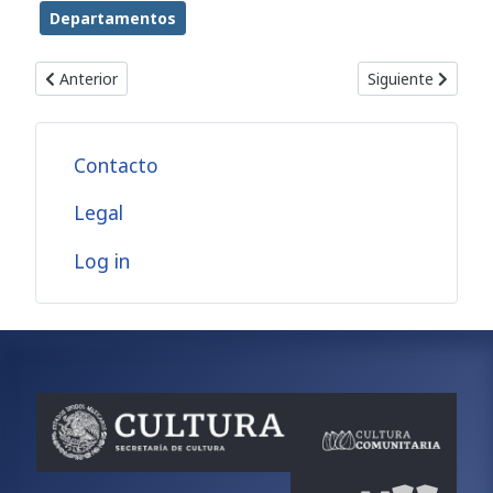
Departamentos
Artículo anterior: Piedra del Sol Espacios Guillermo
Artículo siguiente
Anterior
Siguiente
Contacto
Legal
Log in